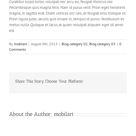
Curabitur turpis tortor, volutpat nec arcu eu, feugiat rhoncus nisi.
Pellentesque quis magna felis. Nam id purus velit. Proin eget hendrerit
magna, in sagittis erat. Etiam ultrices orci leo, et feugiat eros tristique et.
Proin ligula justo, iaculis quis ornare in, tempus id purus. Vestibulum et
metus nulla. Quisque et lacus at quam volutpat aliquam eget sit amet
est.
By
mobilart
|
August 8th, 2013
|
Blog category 02
,
Blog category 03
|
0
Comments
Share This Story, Choose Your Platform!
Facebook
Twitter
LinkedIn
Reddit
Whatsapp
Google+
Tumblr
Pinterest
Vk
About the Author:
mobilart