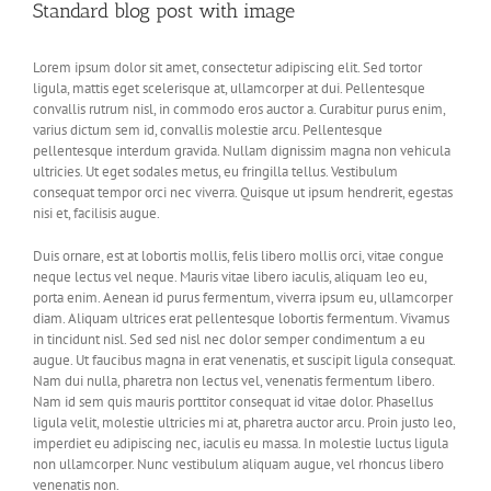
Standard blog post with image
Lorem ipsum dolor sit amet, consectetur adipiscing elit. Sed tortor
ligula, mattis eget scelerisque at, ullamcorper at dui. Pellentesque
convallis rutrum nisl, in commodo eros auctor a. Curabitur purus enim,
varius dictum sem id, convallis molestie arcu. Pellentesque
pellentesque interdum gravida. Nullam dignissim magna non vehicula
ultricies. Ut eget sodales metus, eu fringilla tellus. Vestibulum
consequat tempor orci nec viverra. Quisque ut ipsum hendrerit, egestas
nisi et, facilisis augue.
Duis ornare, est at lobortis mollis, felis libero mollis orci, vitae congue
neque lectus vel neque. Mauris vitae libero iaculis, aliquam leo eu,
porta enim. Aenean id purus fermentum, viverra ipsum eu, ullamcorper
diam. Aliquam ultrices erat pellentesque lobortis fermentum. Vivamus
in tincidunt nisl. Sed sed nisl nec dolor semper condimentum a eu
augue. Ut faucibus magna in erat venenatis, et suscipit ligula consequat.
Nam dui nulla, pharetra non lectus vel, venenatis fermentum libero.
Nam id sem quis mauris porttitor consequat id vitae dolor. Phasellus
ligula velit, molestie ultricies mi at, pharetra auctor arcu. Proin justo leo,
imperdiet eu adipiscing nec, iaculis eu massa. In molestie luctus ligula
non ullamcorper. Nunc vestibulum aliquam augue, vel rhoncus libero
venenatis non.