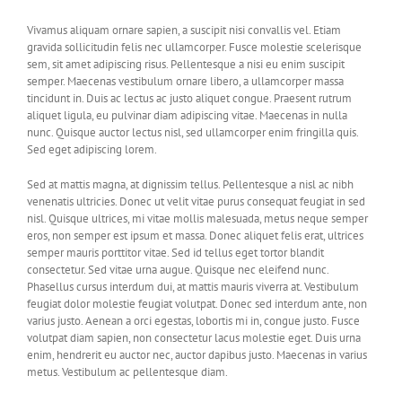
Vivamus aliquam ornare sapien, a suscipit nisi convallis vel. Etiam
gravida sollicitudin felis nec ullamcorper. Fusce molestie scelerisque
sem, sit amet adipiscing risus. Pellentesque a nisi eu enim suscipit
semper. Maecenas vestibulum ornare libero, a ullamcorper massa
tincidunt in. Duis ac lectus ac justo aliquet congue. Praesent rutrum
aliquet ligula, eu pulvinar diam adipiscing vitae. Maecenas in nulla
nunc. Quisque auctor lectus nisl, sed ullamcorper enim fringilla quis.
Sed eget adipiscing lorem.
Sed at mattis magna, at dignissim tellus. Pellentesque a nisl ac nibh
venenatis ultricies. Donec ut velit vitae purus consequat feugiat in sed
nisl. Quisque ultrices, mi vitae mollis malesuada, metus neque semper
eros, non semper est ipsum et massa. Donec aliquet felis erat, ultrices
semper mauris porttitor vitae. Sed id tellus eget tortor blandit
consectetur. Sed vitae urna augue. Quisque nec eleifend nunc.
Phasellus cursus interdum dui, at mattis mauris viverra at. Vestibulum
feugiat dolor molestie feugiat volutpat. Donec sed interdum ante, non
varius justo. Aenean a orci egestas, lobortis mi in, congue justo. Fusce
volutpat diam sapien, non consectetur lacus molestie eget. Duis urna
enim, hendrerit eu auctor nec, auctor dapibus justo. Maecenas in varius
metus. Vestibulum ac pellentesque diam.