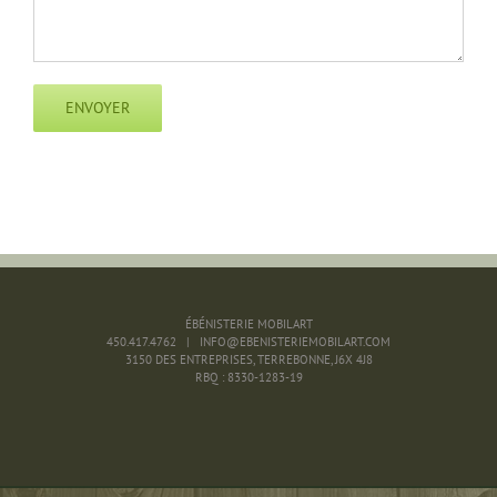
ÉBÉNISTERIE MOBILART
450.417.4762 | INFO@EBENISTERIEMOBILART.COM
3150 DES ENTREPRISES, TERREBONNE, J6X 4J8
RBQ : 8330-1283-19