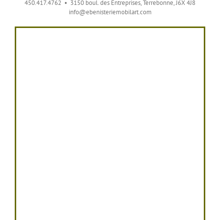
450.417.4762 • 3150 boul. des Entreprises, Terrebonne, J6X 4J8
info@ebenisteriemobilart.com