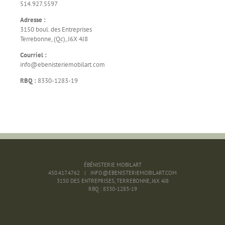
514.927.5597
Adresse :
3150 boul. des Entreprises
Terrebonne, (Qc), J6X 4J8
Courriel :
info@ebenisteriemobilart.com
RBQ :
8330-1283-19
ÉBÉNISTERIE MOBILART
450.417.4762 | INFO@EBENISTERIEMOBILART.COM
3150 DES ENTREPRISES, TERREBONNE, J6X 4J8
RBQ : 8330-1283-19