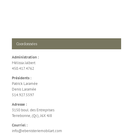
Coordonnées
Administration :
Mélissa Jalbert
450.417.4762
Présidents :
Patrick Laramée
Denis Laramée
514.927.5597
Adresse :
3150 boul. des Entreprises
Terrebonne, (Qc), J6X 4J8
Courriel :
info@ebenisteriemobilart.com