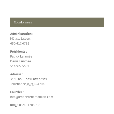
Coordonnées
Administration :
Mélissa Jalbert
450.417.4762
Présidents :
Patrick Laramée
Denis Laramée
514.927.5597
Adresse :
3150 boul. des Entreprises
Terrebonne, (Qc), J6X 4J8
Courriel :
info@ebenisteriemobilart.com
RBQ :
8330-1283-19