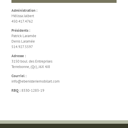
Administration :
Mélissa Jalbert
450.417.4762
Présidents :
Patrick Laramée
Denis Laramée
514.927.5597
Adresse :
3150 boul. des Entreprises
Terrebonne, (Qc), J6X 4J8
Courriel :
info@ebenisteriemobilart.com
RBQ :
8330-1283-19