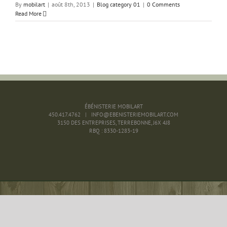
By
mobilart
|
août 8th, 2013
|
Blog category 01
|
0 Comments
Read More
ÉBÉNISTERIE MOBILART
450.417.4762 | INFO@EBENISTERIEMOBILART.COM
3150 DES ENTREPRISES, TERREBONNE, J6X 4J8
RBQ : 8330-1283-19