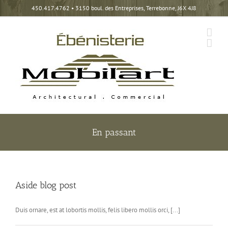
Skip
450.417.4762
• 3150 boul. des Entreprises, Terrebonne, J6X 4J8
to
content
En passant
Aside blog post
Duis ornare, est at lobortis mollis, felis libero mollis orci, [...]